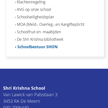
› Klachtenregeling
› AVG op onze school
› Schoolveiligheidsplan
› MOA (Meld-, Overleg-, en Aangifteplicht
› Schoolfruit en -maaltijden
› De Shri Krishna bibliotheek
› Schoolbestuur SHON
Shri Krishna School
Van Lawick van Pabstlaan 3
3453 RA De Meern
030-2006440