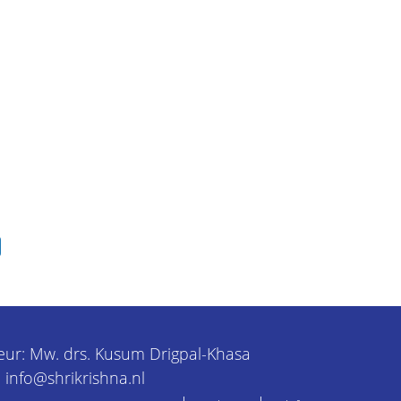
eur: Mw. drs. Kusum Drigpal-Khasa
: info@shrikrishna.nl