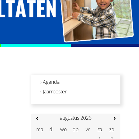
› Agenda
› Jaarrooster
‹
›
augustus 2026
ma
di
wo
do
vr
za
zo
1
2