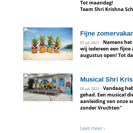
Tot maandag!
Team Shri Krishna Sc
Fijne zomervakan
-
Namens het 
07 juli 2023
wij iedereen een fijn
augustus open! Tot da
Musical Shri Kri
-
Vandaag heb
06 juli 2023
gehad. Een musical di
aanleiding van onze s
zonder Vruchten"
Lees meer ›