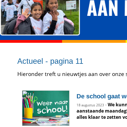
Actueel - pagina 11
Hieronder treft u nieuwtjes aan over onze 
De school gaat w
-
We kunn
18 augustus 2023
aanstaande maandag!
alles klaar te zetten vo