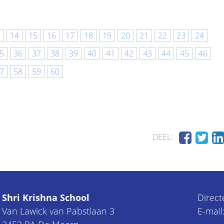
3
14
15
16
17
18
19
20
21
22
23
24
5
36
37
38
39
40
41
42
43
44
45
46
7
58
59
60
DEEL:
Shri Krishna School
Direct
Van Lawick van Pabstlaan 3
E-mail