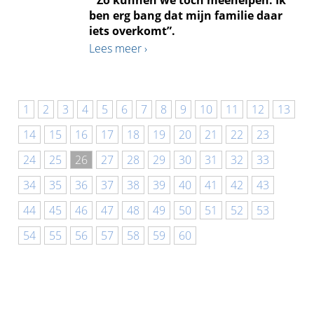
ben erg bang dat mijn familie daar
iets overkomt”.
Lees meer ›
1
2
3
4
5
6
7
8
9
10
11
12
13
14
15
16
17
18
19
20
21
22
23
24
25
26
27
28
29
30
31
32
33
34
35
36
37
38
39
40
41
42
43
44
45
46
47
48
49
50
51
52
53
54
55
56
57
58
59
60