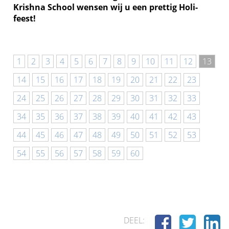
Krishna School wensen wij u een prettig Holi-
feest!
1
2
3
4
5
6
7
8
9
10
11
12
13
14
15
16
17
18
19
20
21
22
23
24
25
26
27
28
29
30
31
32
33
34
35
36
37
38
39
40
41
42
43
44
45
46
47
48
49
50
51
52
53
54
55
56
57
58
59
60
DEEL: