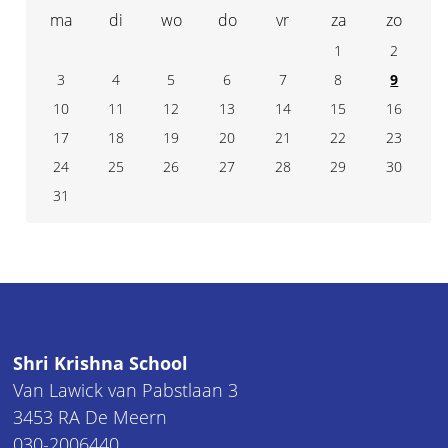
ma
di
wo
do
vr
za
zo
1
2
3
4
7
5
6
8
9
10
11
14
12
13
15
16
17
18
21
19
20
22
23
24
25
28
26
27
29
30
31
Shri Krishna School
Van Lawick van Pabstlaan 3
3453 RA De Meern
030-2006440