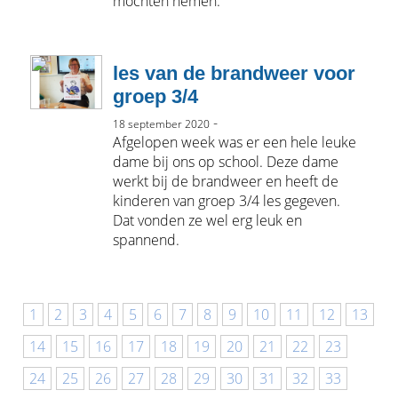
mochten nemen.
les van de brandweer voor
groep 3/4
-
18 september 2020
Afgelopen week was er een hele leuke
dame bij ons op school. Deze dame
werkt bij de brandweer en heeft de
kinderen van groep 3/4 les gegeven.
Dat vonden ze wel erg leuk en
spannend.
1
2
3
4
5
6
7
8
9
10
11
12
13
14
15
16
17
18
19
20
21
22
23
24
25
26
27
28
29
30
31
32
33