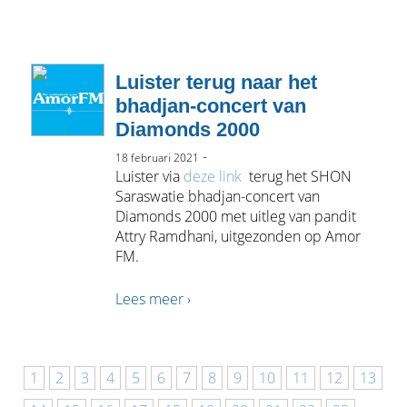
Luister terug naar het
bhadjan-concert van
Diamonds 2000
-
18 februari 2021
Luister via
deze link
terug het SHON
Saraswatie bhadjan-concert van
Diamonds 2000 met uitleg van pandit
Attry Ramdhani, uitgezonden op Amor
FM.
Lees meer ›
1
2
3
4
5
6
7
8
9
10
11
12
13