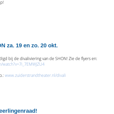
ip!
N za. 19 en zo. 20 okt.
igd bij de divaliviering van de SHON! Zie de flyers en:
om/watch?v=7i_7EMWJZU4
o.:
www.zuiderstrandtheater.nl/divali
eerlingenraad!