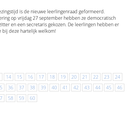
zingstijd is de nieuwe leerlingenraad geformeerd.
dering op vrijdag 27 september hebben ze democratisch
itter en een secretaris gekozen. De leerlingen hebben er
e bij deze hartelijk welkom!
3
14
15
16
17
18
19
20
21
22
23
24
5
36
37
38
39
40
41
42
43
44
45
46
7
58
59
60