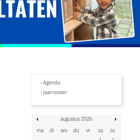
› Agenda
› Jaarrooster
‹
›
augustus 2026
ma
di
wo
do
vr
za
zo
1
2