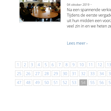
-
04 oktober 2019
Na een spannende verkie
Tijdens de eerste verga
uit hun midden een voorz
veel zin in en we heten z
Lees meer ›
1
2
3
4
5
6
7
8
9
10
11
12
1
25
26
27
28
29
30
31
32
33
34
3
47
48
49
50
51
52
53
54
55
56
5